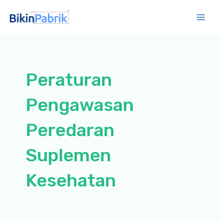
Lewati
ke
Mai
konten
Men
Peraturan
Pengawasan
Peredaran
Suplemen
Kesehatan