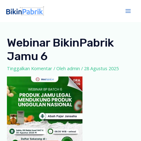
Lewati
ke
Mai
konten
Men
Webinar BikinPabrik
Jamu 6
Tinggalkan Komentar
/ Oleh
admin
/
28 Agustus 2025