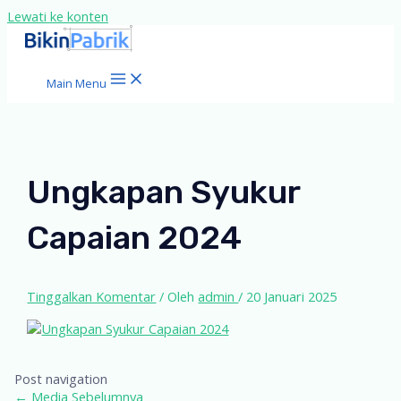
Lewati ke konten
Main Menu
Ungkapan Syukur
Capaian 2024
Tinggalkan Komentar
/ Oleh
admin
/
20 Januari 2025
Post navigation
←
Media Sebelumnya